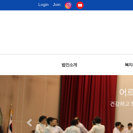
Login
Join
법인소개
복지
노인회임원및직원
주요사업안내
설립목적
복지
윤
오
인
조