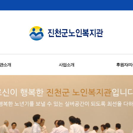
관소개
사업소개
후원자/
및운영목표
관시설
리경영
시는길
사말
직도
연혁
지역자원개발 및 지역복지연계사업
독거노인응급안전안심서비스사업
결식우려 노인 무료급식 지원사업
노인일자리 및 사회활동지원사업
동년배 상담사 양성지원사업
사회복지현장실습지도사업
선배시민 실천사업 ‘선암회’
노인맞춤돌봄서비스사업
선배시민 양성지원사업
정서생활지원사업
건강증진지원사업
자원봉사육성사업
노인권익증진사업
홍보 및 출판사업
평생교육사업
조사연구사업
자원봉
후원