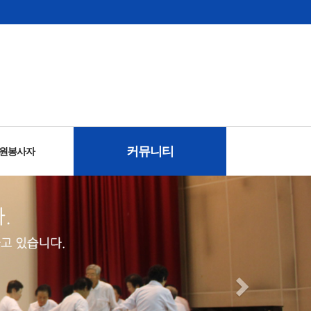
커뮤니티
자원봉사자
사안내
안내
시니어 서포터즈 홍보단
이용자 고충처리
동영상갤러리
관장과의대화
사진갤러리
이달의식단
온라인상담
공지사항
보도자료