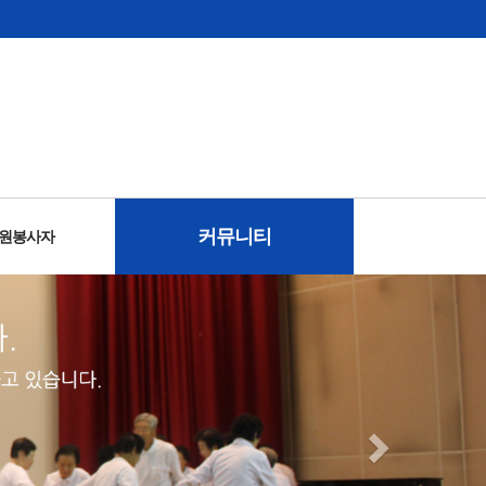
커뮤니티
자원봉사자
사안내
안내
시니어 서포터즈 홍보단
이용자 고충처리
동영상갤러리
관장과의대화
사진갤러리
이달의식단
온라인상담
공지사항
보도자료