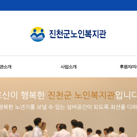
관소개
사업소개
후원자/
및운영목표
관시설
리경영
시는길
사말
직도
연혁
지역자원개발 및 지역복지연계사업
독거노인응급안전안심서비스사업
결식우려 노인 무료급식 지원사업
노인일자리 및 사회활동지원사업
동년배 상담사 양성지원사업
사회복지현장실습지도사업
선배시민 실천사업 ‘선암회’
노인맞춤돌봄서비스사업
선배시민 양성지원사업
정서생활지원사업
건강증진지원사업
자원봉사육성사업
노인권익증진사업
홍보 및 출판사업
평생교육사업
조사연구사업
자원봉
후원