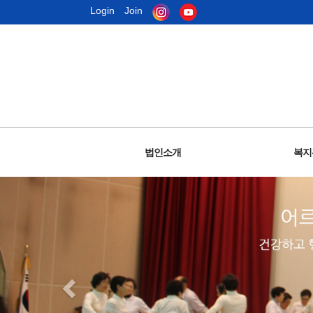
Login
Join
법인소개
복지
노인회임원및직원
주요사업안내
설립목적
복지
윤
오
인
조