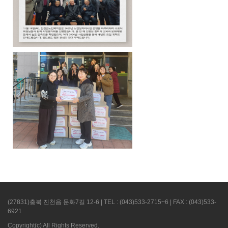
(27831)충북 진천읍 문화7길 12-6 | TEL : (043)533-2715~6 | FAX : (043)533-
6921
Copyright(c)
All Rights Reserved.