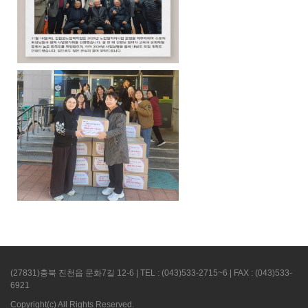
(27831)충북 진천읍 문화7길 12-6 | TEL : (043)533-2715~6 | FAX : (043)533-
6921
Copyright(c)
All Rights Reserved.