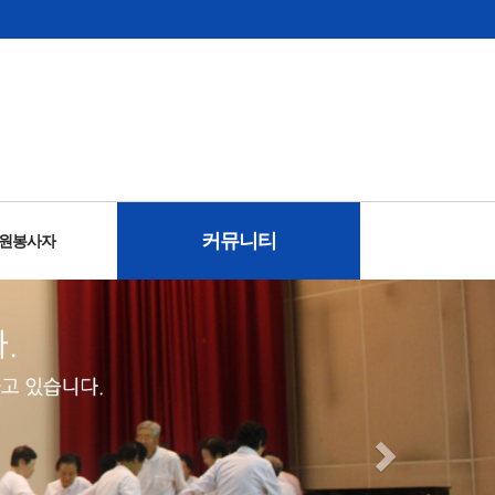
커뮤니티
자원봉사자
사안내
안내
시니어 서포터즈 홍보단
이용자 고충처리
동영상갤러리
관장과의대화
사진갤러리
이달의식단
온라인상담
공지사항
보도자료