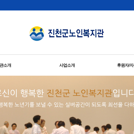
관소개
사업소개
후원자/
및운영목표
관시설
리경영
시는길
사말
직도
연혁
지역자원개발 및 지역복지연계사업
독거노인응급안전안심서비스사업
결식우려 노인 무료급식 지원사업
노인일자리 및 사회활동지원사업
동년배 상담사 양성지원사업
사회복지현장실습지도사업
선배시민 실천사업 ‘선암회’
노인맞춤돌봄서비스사업
선배시민 양성지원사업
정서생활지원사업
건강증진지원사업
자원봉사육성사업
노인권익증진사업
홍보 및 출판사업
평생교육사업
조사연구사업
자원봉
후원