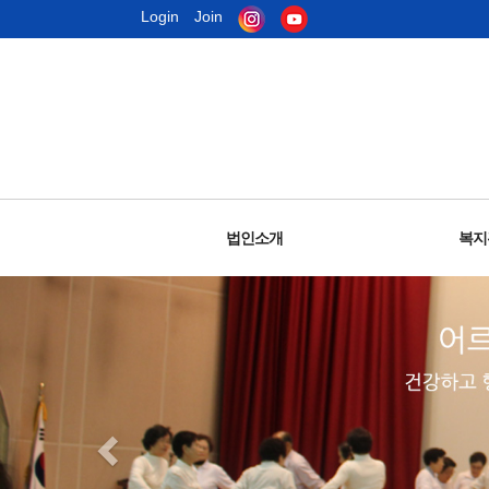
Login
Join
법인소개
복지
노인회임원및직원
주요사업안내
설립목적
복지
윤
오
인
조